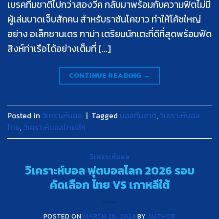
เบรคทีมชาติไปกว่าสองวีค กลับมาพร้อมกับความฟิตไม่มี
ผู้เล่นบาดเจ็บสักคน สำหรับราชันโคขาว ทำให้โค้ชใหญ่
อย่าง อเล็กซานเดร กาม่า เตรียมนักเตะที่ดีที่สุดพร้อมฟัด
สิงห์ท่าเรือได้อย่างเต็มที่ […]
CONTINUE READING
→
Posted in
วิเคราะห์บอล
|
Tagged
บอลทีมชาติ
,
วิเคราะห์บอล
ไทย
,
วิเคราะห์บอลไทยลีก
วิเคราะห์บอล
วิเคราะห์บอล ฟุตบอลโลก 2026 รอบ
คัดเลือก ไทย VS เกาหลีใต้
POSTED ON
MARCH 26, 2024
BY
AUTHOR