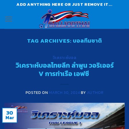
Skip
ADD ANYTHING HERE OR JUST REMOVE IT...
to
content
TAG ARCHIVES:
บอลทีมชาติ
วิเคราะห์บอล
วิเคราะห์บอลไทยลีก ลำพูน วอริเออร์
V การท่าเรือ เอฟซี
POSTED ON
MARCH 30, 2024
BY
AUTHOR
30
Mar