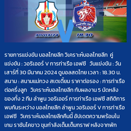
รายการแข่งขัน บอลไทยลีก วิเคราะห์บอลไทยลีก คู่
แข่งขัน : วอริเออร์ V การท่าเรือ เอฟซี วันแข่งขัน : วัน
เสาร์ที่ 30 มีนาคม 2024 ดูบอลสดไทย เวลา : 18.30 น.
สนาม : สนามแม่กวง สเตเดี้ยม ราคาต่อรอง : การท่าเรือ
ต่อครึ่งลูก วิเคราะห์บอลไทยลีก กับผลงาน 5 นัดหลัง
ของทั้ง 2 ทีม ลำพูน วอริเออร์ การท่าเรือ เอฟซี สถิติการ
พบกันระหว่าง บอลไทยลีก ลำพูน วอริเออร์ V การท่าเรือ
เอฟซี วิเคราะห์บอลไทยลีกคืนนี้ อัปเดตความพร้อมใน
เกม ราชันโคขาว ขุมกำลังเต็มเต็มกราฟ หลังจากพัก