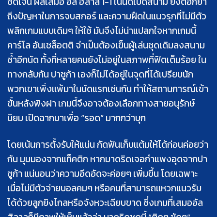
ชัดเจน ผลเสมอ อัล ฮิลาล 1-1 ในนัดเปิดสนาม ยิ่งตอกย้ำ
ถึงปัญหาในการจบสกอร์ และความฝืดในแนวรุกที่ไม่มีตัว
พลิกเกมแบบเดิมๆ ให้ใช้ มันจึงไม่น่าแปลกใจหากเกมนี้
คาร์โล อันเชล็อตติ จำเป็นต้องเข็นผู้เล่นชุดเดิมลงสนาม
ซ้ำอีกนัด ทั้งที่หลายคนยังไม่อยู่ในสภาพที่ฟิตเต็มร้อย ใน
ทางกลับกัน ปาชูก้า เองก็ไม่ได้อยู่ในจุดที่ได้เปรียบนัก
พวกเขาเพิ่งแพ้มาในนัดแรกเช่นกัน ทำให้สถานการณ์เข้า
ขั้นหลังพิงฝา เกมนี้จึงอาจต้องเลือกทางสายอนุรักษ์
นิยม เปิดฉากมาเพื่อ “รอด” มากกว่าบุก
โดยเน้นการตั้งรับให้แน่น กัดฟันเก็บแต้มให้ได้ก่อนค่อยว่า
กัน มุมมองจากแท็คติก หากมาดริดเจอกำแพงอุดจากปา
ชูก้า แน่นอนว่าความอึดอัดจะค่อยๆ เพิ่มขึ้น โดยเฉพาะ
เมื่อไม่มีตัวจ่ายบอลคมๆ หรือคนที่สามารถแหวกแนวรับ
ได้ด้วยลูกยิงไกลหรือจังหวะเฉียบขาด ซึ่งเกมที่เสมออัล