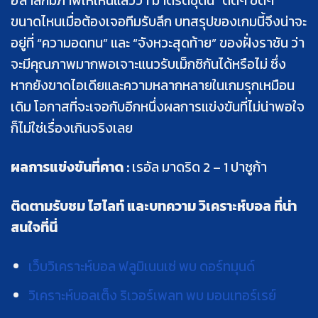
ฮิลาลก็มีภาพให้เห็นแล้วว่า มาดริดชุดนี้ “ติดๆ ขัดๆ”
ขนาดไหนเมื่อต้องเจอทีมรับลึก บทสรุปของเกมนี้จึงน่าจะ
อยู่ที่ “ความอดทน” และ “จังหวะสุดท้าย” ของฝั่งราชัน ว่า
จะมีคุณภาพมากพอเจาะแนวรับเม็กซิกันได้หรือไม่ ซึ่ง
หากยังขาดไอเดียและความหลากหลายในเกมรุกเหมือน
เดิม โอกาสที่จะเจอกับอีกหนึ่งผลการแข่งขันที่ไม่น่าพอใจ
ก็ไม่ใช่เรื่องเกินจริงเลย
ผลการแข่งขันที่คาด :
เรอัล มาดริด 2 – 1 ปาชูก้า
ติดตามรับชม ไฮไลท์ และบทความ วิเคราะห์บอล ที่น่า
สนใจที่นี่
เว็บวิเคราะห์บอล ฟลูมิเนนเซ่ พบ ดอร์ทมุนด์
วิเคราะห์บอลเต็ง ริเวอร์เพลท พบ มอนเทอร์เรย์