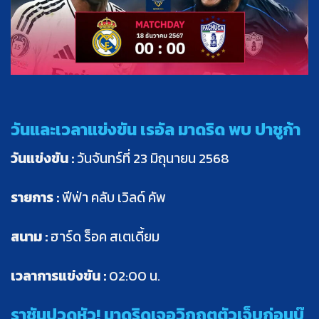
วันและเวลาแข่งขัน เรอัล มาดริด พบ ปาชูก้า
วันแข่งขัน :
วันจันทร์ที่ 23 มิถุนายน 2568
รายการ :
ฟีฟ่า คลับ เวิลด์ คัพ
สนาม :
ฮาร์ด ร็อค สเตเดี้ยม
เวลาการแข่งขัน :
02:00 น.
ราชันปวดหัว! มาดริดเจอวิกฤตตัวเจ็บก่อนบู๊