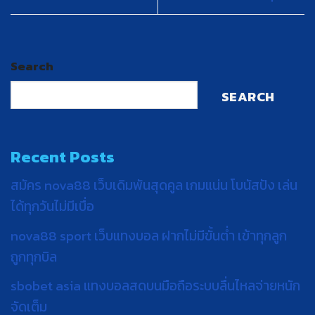
Search
SEARCH
Recent Posts
สมัคร nova88 เว็บเดิมพันสุดคูล เกมแน่น โบนัสปัง เล่น
ได้ทุกวันไม่มีเบื่อ
nova88 sport เว็บแทงบอล ฝากไม่มีขั้นต่ำ เข้าทุกลูก
ถูกทุกบิล
sbobet asia แทงบอลสดบนมือถือระบบลื่นไหลจ่ายหนัก
จัดเต็ม