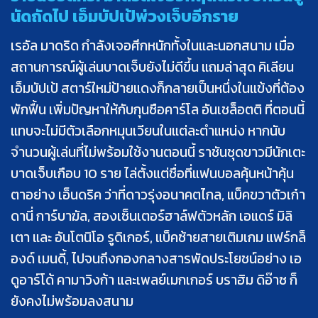
นัดถัดไป เอ็มบัปเป้พ่วงเจ็บอีกราย
เรอัล มาดริด กำลังเจอศึกหนักทั้งในและนอกสนาม เมื่อ
สถานการณ์ผู้เล่นบาดเจ็บยังไม่ดีขึ้น แถมล่าสุด คิเลียน
เอ็มบัปเป้ สตาร์ใหม่ป้ายแดงก็กลายเป็นหนึ่งในแข้งที่ต้อง
พักฟื้น เพิ่มปัญหาให้กับกุนซือคาร์โล อันเชล็อตติ ที่ตอนนี้
แทบจะไม่มีตัวเลือกหมุนเวียนในแต่ละตำแหน่ง หากนับ
จำนวนผู้เล่นที่ไม่พร้อมใช้งานตอนนี้ ราชันชุดขาวมีนักเตะ
บาดเจ็บเกือบ 10 ราย ไล่ตั้งแต่ชื่อที่แฟนบอลคุ้นหน้าคุ้น
ตาอย่าง เอ็นดริค ว่าที่ดาวรุ่งอนาคตไกล, แบ็คขวาตัวเก๋า
ดานี่ การ์บาฆัล, สองเซ็นเตอร์ฮาล์ฟตัวหลัก เอแดร์ มิลิ
เตา และ อันโตนิโอ รูดิเกอร์, แบ็คซ้ายสายเติมเกม แฟร์กล็
องด์ เมนดี้, ไปจนถึงกองกลางสารพัดประโยชน์อย่าง เอ
ดูอาร์โด้ คามาวิงก้า และเพลย์เมกเกอร์ บราฮิม ดิอ๊าซ ก็
ยังคงไม่พร้อมลงสนาม