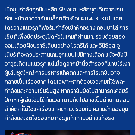
เมื่อขุมกำลังถูกบีบเหลือเพียงแกนหลักชุดเดิมจากเกม
ก่อนหน้า คาดว่าอันเชล็อตติจะยึดแผน 4-3-3 เช่นเคย
โดยวางแนวรุกที่ฟอร์มกำลังเข้าฝักอย่าง กอนซาโล่ การ์
เซีย ที่เพิ่งซัดประตูเปิดหัวในเกมที่ผ่านมา, ร่วมด้วยสอง
จอมเลื้อยฝั่งบราซิเลียนอย่าง โรดรีโก้ และ วินิซิอุส จู
เนียร์ ที่จะลงประสานเกมรุกแบบไม่มีทางเลือก แม้จะยังมี
อาวุธเด็ดในแนวรุก แต่เมื่อดูจากม้านั่งสำรองที่แทบไร้เงา
ผู้เล่นชุดใหญ่ การบริหารแท็คติกและการโรเตชันอาจ
กลายเป็นเรื่องยาก โดยเฉพาะหากต้องเจอเกมที่ใช้พละ
กำลังและความเข้มข้นสูง หากราชันยังไม่สามารถเคลียร์
ปัญหาผู้เล่นเจ็บได้ทันเวลา เกมถัดไปอาจเป็นด่านทดสอบ
สำคัญที่ไม่ใช่แค่เรื่องแท็คติก แต่รวมถึง ความลึกของขุม
กำลังและจิตใจของทีม ที่จะถูกท้าทายอย่างแท้จริง