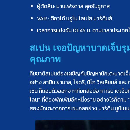
ผู้ตัดสิน: มานเฟรดาส ลุคยันชูคาส
VAR : ติอาโก้ บรูโน โลเปส มาร์ตินส์
เวลาการแข่งขัน 01:45 น. ตามเวลาประเทศ
สเปน เจอปัญหาบาดเจ็บรุม!
คุณภาพ
ทีมชาติสเปนต้องเผชิญกับปัญหานักเตะบาดเจ็บ
อย่าง ลามีน ยามาล, โรดรี, นิโก วิลเลียมส์ และ
เซ่น ก็ถอนตัวออกจากทีมหลังมีอาการบาดเจ็บที
โลนา ที่ต้องพักเพิ่มอีกหนึ่งราย อย่างไรก็ตาม
สองนักเตะจากอาร์เซนอลอย่าง มาร์ติน ซูบิเมนดี