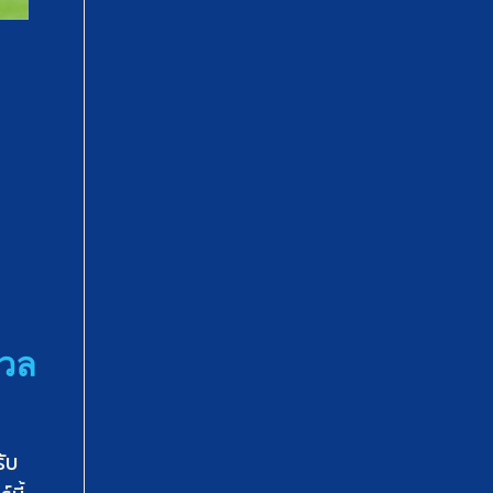
ดวล
ับ