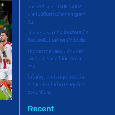
nova88 sport เว็บแทงบอล
ฝากไม่มีขั้นต่ำ เข้าทุกลูก ถูกทุก
บิล
sbobet asia แทงบอลสดบนมือ
ถือระบบลื่นไหลจ่ายหนักจัดเต็ม
sbobet thailand สมัครง่าย
เล่นลื่น จ่ายจริง ไม่มีเทกลาง
ทาง
ไฮไลท์ฟุตบอล ล่าสุด สเปอร์ส
2-2 แมนฯ ยูไนเต็ด เกมดุเดือด
ช่วงนาทีบาป
Recent
ก