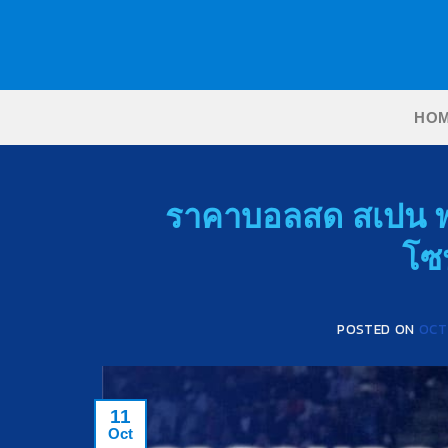
Skip
to
content
HO
ราคาบอลสด สเปน พบ
โซน
POSTED ON
OCT
11
Oct