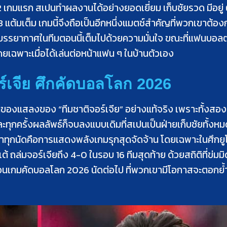
 2 เกมแรก สเปนทำผลงานได้อย่างยอดเยี่ยม เก็บชัยรวด มีอยู่
3 แต้มเต็ม เกมนี้จึงถือเป็นอีกหนึ่งแมตช์สำคัญที่พวกเขาต้อง
้ บรรยากาศในทีมตอนนี้เต็มไปด้วยความมั่นใจ ขณะที่แฟนบอลต
ดยเฉพาะเมื่อได้เล่นต่อหน้าแฟน ๆ ในบ้านตัวเอง
เจีย ศึกคัดบอลโลก 2026
ป็นของแสลงของ “ทีมชาติจอร์เจีย” อย่างแท้จริง เพราะทั้งสอง
และทุกครั้งผลลัพธ์ก็จบลงแบบเดิมที่สเปนเป็นฝ่ายเก็บชัยทั้งห
้ว่าทุกนัดคือการแสดงพลังเกมรุกสุดจัดจ้าน โดยเฉพาะในศึกยู
เต้ ถล่มจอร์เจียถึง 4-0 ในรอบ 16 ทีมสุดท้าย ด้วยสถิติที่ข่ม
ก่อนเกมคัดบอลโลก 2026 นัดต่อไป ที่พวกเขามีโอกาสจะตอกย