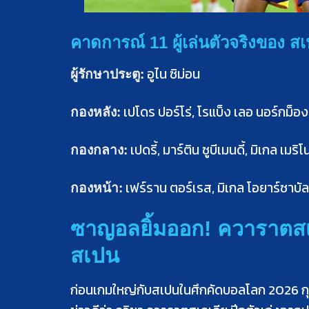
คาดการณ์ 11 ผู้เล่นตัวจริงของ ส
อูไน ซิม่อน
ผู้รักษาประตู:
เปโดร ปอร์โร่, โรแบ็ง เลอ นอร์กม็องด์,
กองหลัง:
เปดรี้, มาร์ติน ซูบีเมนดี้, มิเกล เมริโน
กองกลาง:
เฟร์ราน ตอร์เรส, มิเกล โอยาร์ซาบัล, เ
กองหน้า:
ซาญอลยิ้มออก! ควาราตสเ
สเปน
ก่อนเกมใหญ่กับสเปนในศึกคัดบอลโลก 2026 กุนซ