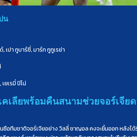
เปน
 เปา กูบาร์ซี่, มาร์ก กูกูเรย่า
่
ยเรมี่ ปิโน่
คเลียพร้อมคืนสนามช่วยจอร์เจีย
ือทีมชาติจอร์เจียอย่าง วิลลี่ ซาญอล คงจะยิ้มออก หลังได้ร