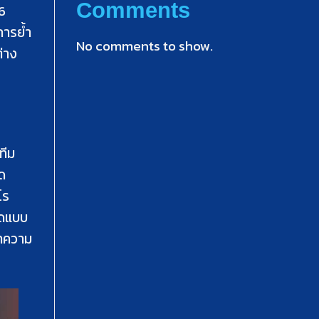
Comments
 6
การย้ำ
No comments to show.
่าง
ทีม
มด
โร
มิดแบบ
้ำความ